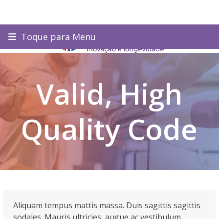
Skip
Toque para Menu
to
content
Valid, High
Quality Code
Aliquam tempus mattis massa. Duis sagittis sagittis
sodales. Mauris ultricies, augue ac vestibulum