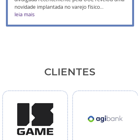
novidade implantada no varejo físico…
leia mais
CLIENTES
Use
the
left
and
right
arrow
keys