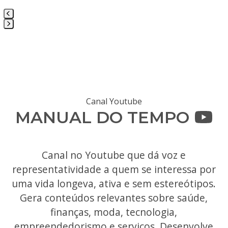
Press
escape
to
go
to
the
Canal Youtube
first
MANUAL DO TEMPO
slide
Canal no Youtube que dá voz e
representatividade a quem se interessa por
uma vida longeva, ativa e sem estereótipos.
Gera conteúdos relevantes sobre saúde,
finanças, moda, tecnologia,
empreendedorismo e serviços. Desenvolve