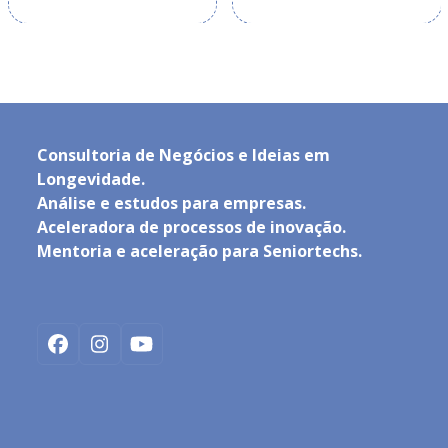
to
access
the
carousel
navigation
buttons
Consultoria de Negócios e Ideias em
Longevidade.
Análise e estudos para empresas.
Aceleradora de processos de inovação.
Mentoria e aceleração para Seniortechs.
Facebook
Instagram
YouTube