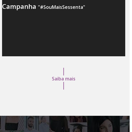
Campanha
#SouMaisSessenta
Saiba mais