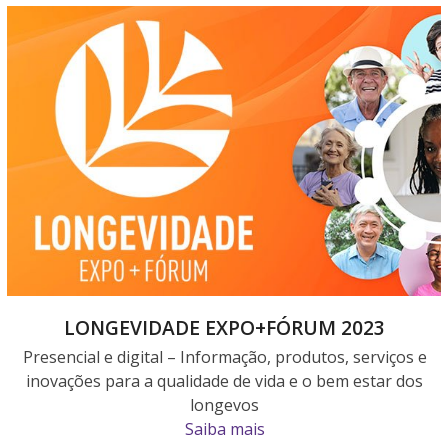
Use
the
left
and
right
arrow
keys
to
access
the
carousel
navigation
buttons
LONGEVIDADE EXPO+FÓRUM 2023
Presencial e digital – Informação, produtos, serviços e
inovações para a qualidade de vida e o bem estar dos
longevos
Saiba mais