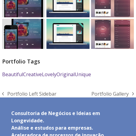
Portfolio Tags
Beautiful
Creative
Lovely
Original
Unique
Portfolio Left Sidebar
Portfolio Gallery
previous
next
post:
post:
Consultoria de Negócios e Ideias em
Longevidade.
Análise e estudos para empresas.
Aceleradora de processos de inovação.