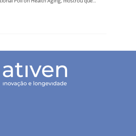
tional Poll on Health Aging, mostrou que…