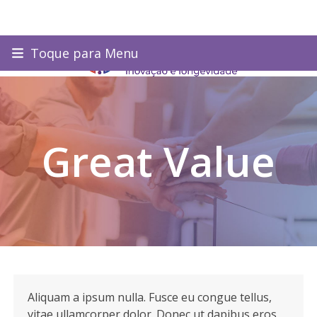
Skip
Toque para Menu
to
content
Great Value
Aliquam a ipsum nulla. Fusce eu congue tellus,
vitae ullamcorper dolor. Donec ut dapibus eros,