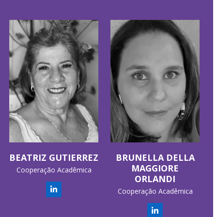
BEATRIZ GUTIERREZ
BRUNELLA DELLA
MAGGIORE
Cooperação Acadêmica
ORLANDI
Cooperação Acadêmica
Linkedin
Linkedin