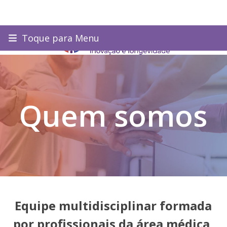
Skip
Toque para Menu
to
content
Quem somos
Equipe multidisciplinar formada
por profissionais da área médica,